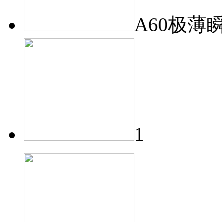
A60极薄
1