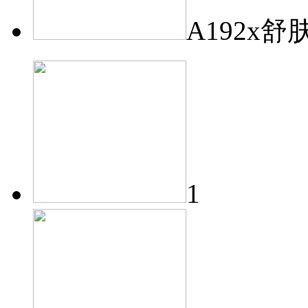
A192x舒
1