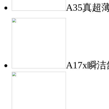
A35真超
A17x瞬