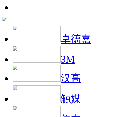
卓德嘉
3M
汉高
触媒