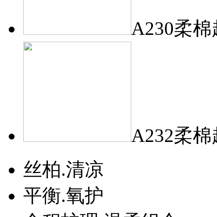
A230柔
A232柔
丝柏.清凉
平衡.氧护